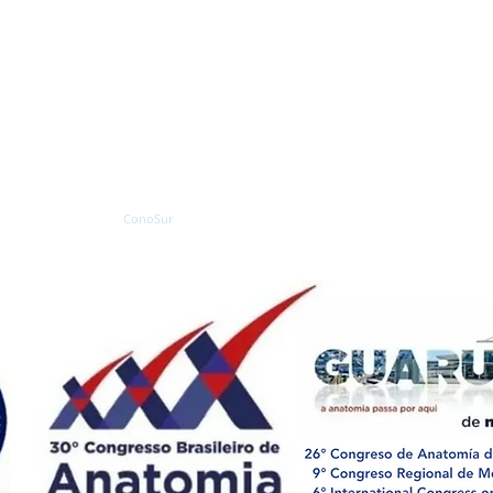
ciación Panamericana de An
ociação Pan-Americana de An
n American Association of An
Miembros
ConoSur
Webinar
SILAT
Congresos APA