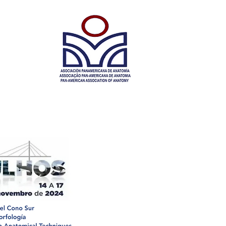
atomía
atomia​
atomy
Revista
Eventos
Contacto