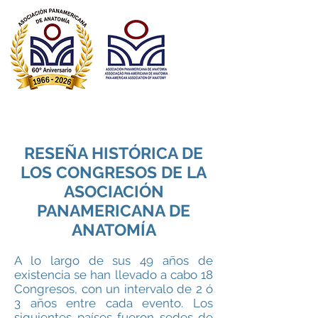
Asociación Panamericana de Anatomía
Associação Pan-Americana de Anatomia​
Pan American Association of Anatomy
RESEÑA HISTÓRICA DE
LOS CONGRESOS DE LA
ASOCIACIÓN
PANAMERICANA DE
ANATOMÍA
A lo largo de sus 49 años de
existencia se han llevado a cabo 18
Congresos, con un intervalo de 2 ó
3 años entre cada evento. Los
siguientes países fueron sedes de