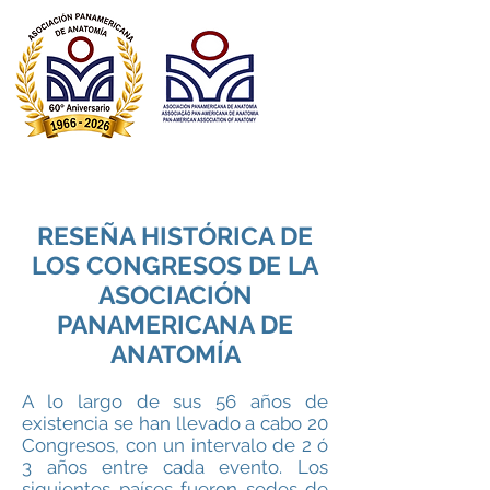
Asociación Panamericana de Anatomía
Associação Pan-Americana de Anatomia​
Pan American Association of Anatomy
RESEÑA HISTÓRICA DE
LOS CONGRESOS DE LA
ASOCIACIÓN
PANAMERICANA DE
ANATOMÍA
A lo largo de sus 56 años de
existencia se han llevado a cabo 20
Congresos, con un intervalo de 2 ó
3 años entre cada evento. Los
siguientes países fueron sedes de