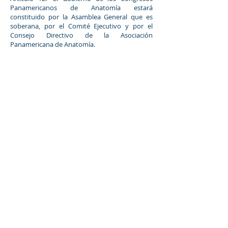
Panamericanos de Anatomía estará
constituido por la Asamblea General que es
soberana, por el Comité Ejecutivo y por el
Consejo Directivo de la Asociación
Panamericana de Anatomía.
Artículo 13.- El Comité Ejecutivo, nombrado por
el Presidente de la Asociación, será el
responsable de organizar el Congreso, para lo
cual podrá nombrar las Comisiones que
considere necesarias para tal objeto, así como
el personal administrativo y técnico auxiliar
que juzgue pertinente.
CAPÍTULO VIII
Miembros
Artículo 14.- La inscripción a los Congresos
Panamericanos de Anatomía, serán individual.
Artículo 15.- Habrá las siguientes categorías de
miembros:
a) Miembros Titulares. Todos los Miembros de
Número y Honorarios de la Asociación
Panamericana de Anatomía.