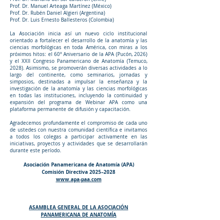
Prof. Dr. Manuel Arteaga Martínez (México)
Prof. Dr. Rubén Daniel Algieri (Argentina)
Prof. Dr. Luis Ernesto Ballesteros (Colombia)
La Asociación inicia así un nuevo ciclo institucional
orientado a fortalecer el desarrollo de la anatomía y las
ciencias morfológicas en toda América, con miras a los
próximos hitos: el 60° Aniversario de la APA (Pucón, 2026)
y el XXII Congreso Panamericano de Anatomía (Temuco,
2028). Asimismo, se promoverán diversas actividades a lo
largo del continente, como seminarios, jornadas y
simposios, destinadas a impulsar la enseñanza y la
investigación de la anatomía y las ciencias morfológicas
en todas las instituciones, incluyendo la continuidad y
expansión del programa de Webinar APA como una
plataforma permanente de difusión y capacitación.
Agradecemos profundamente el compromiso de cada uno
de ustedes con nuestra comunidad científica e invitamos
a todos los colegas a participar activamente en las
iniciativas, proyectos y actividades que se desarrollarán
durante este período.
Asociación Panamericana de Anatomía (APA)
Comisión Directiva 2025–2028
www.apa-paa.com
ASAMBLEA GENERAL DE LA ASOCIACIÓN
PANAMERICANA DE ANATOMÍA