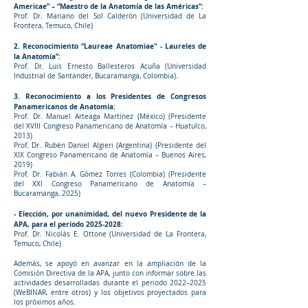
Americae” – “Maestro de la Anatomía de las Américas”:
Prof. Dr. Mariano del Sol Calderón (Universidad de La
Frontera, Temuco, Chile)
2. Reconocimiento “Laureae Anatomiae" - Laureles de
la Anatomía”:
Prof. Dr. Luis Ernesto Ballesteros Acuña (Universidad
Industrial de Santander, Bucaramanga, Colombia).
3. Reconocimiento a los Presidentes de Congresos
Panamericanos de Anatomía:
Prof. Dr. Manuel Arteaga Martínez (México) (Presidente
del XVIII Congreso Panamericano de Anatomía – Huatulco,
2013)
Prof. Dr. Rubén Daniel Algieri (Argentina) (Presidente del
XIX Congreso Panamericano de Anatomía – Buenos Aires,
2019)
Prof. Dr. Fabián A. Gómez Torres (Colombia) (Presidente
del XXI Congreso Panamericano de Anatomía –
Bucaramanga, 2025)
- Elección, por unanimidad, del nuevo Presidente de la
APA, para el período
2025-2028
:
Prof. Dr. Nicolás E. Ottone (Universidad de La Frontera,
Temuco, Chile)
Además, se apoyó en avanzar en la ampliación de la
Comisión Directiva de la APA, junto con informar sobre las
actividades desarrolladas durante el periodo 2022–2025
(WeBINAR, entre otros) y los objetivos proyectados para
los próximos años.