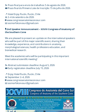
📝 Prazo final para envio de trabalhos: 5 de agosto de 2026
🎟️ Prazo final do Primeiro Lote de Inscrição: 15 de julho de 2026
📍 Hotel Enjoy Pucón, Pucón, Chile
📅 2–4 de setembro de 2026
🌐 www.congresoanatomiaconosur.com
📧 socmorfolconosur@gmail.com
🎙️ 2nd Speaker Announcement – XXVIII Congress of Anatomy of
the Southern Cone
We are pleased to present an update on the international speakers
who will be part of this major scientific event, sharing their
knowledge, experience, and contributions in anatomy,
morphological sciences, health professions education, and
biomedical research.
Meet the academics who will be participating in this important
international scientific meeting!
📝 Abstract submission deadline: August 5, 2026
🎟️ Early registration deadline: July 15, 2026
📍 Enjoy Hotel Pucón, Pucón, Chile
📅 September 2–4, 2026
🌐 www.congresoanatomiaconosur.com
📧 socmorfolconosur@gmail.com