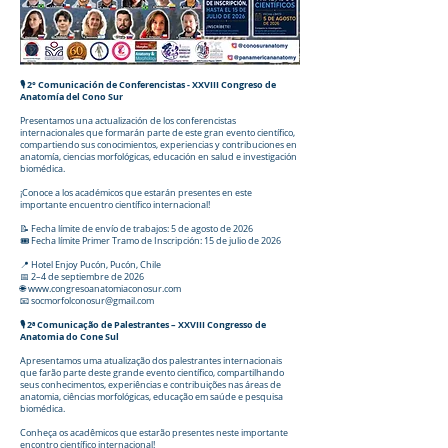
🎙️ 2° Comunicación de Conferencistas - XXVIII Congreso de
Anatomía del Cono Sur
Presentamos una actualización de los conferencistas
internacionales que formarán parte de este gran evento científico,
compartiendo sus conocimientos, experiencias y contribuciones en
anatomía, ciencias morfológicas, educación en salud e investigación
biomédica.
¡Conoce a los académicos que estarán presentes en este
importante encuentro científico internacional!
📝 Fecha límite de envío de trabajos: 5 de agosto de 2026
🎟️ Fecha límite Primer Tramo de Inscripción: 15 de julio de 2026
📍 Hotel Enjoy Pucón, Pucón, Chile
📅 2–4 de septiembre de 2026
🌐 www.congresoanatomiaconosur.com
📧 socmorfolconosur@gmail.com
🎙️ 2ª Comunicação de Palestrantes – XXVIII Congresso de
Anatomia do Cone Sul
Apresentamos uma atualização dos palestrantes internacionais
que farão parte deste grande evento científico, compartilhando
seus conhecimentos, experiências e contribuições nas áreas de
anatomia, ciências morfológicas, educação em saúde e pesquisa
biomédica.
Conheça os acadêmicos que estarão presentes neste importante
encontro científico internacional!